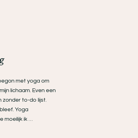
g
k begon met yoga om
mijn lichaam. Even een
zonder to-do lijst.
 bleef. Yoga
moeilijk ik …