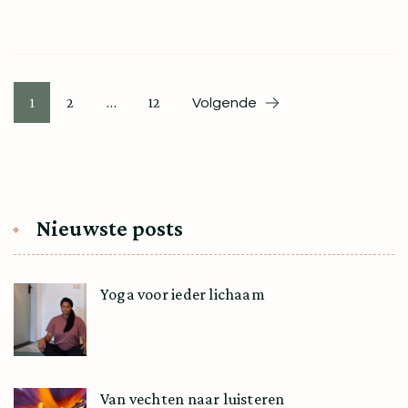
Berichten
Pagina
Pagina
Pagina
1
2
…
12
Volgende
paginering
Nieuwste posts
Yoga voor ieder lichaam
Van vechten naar luisteren